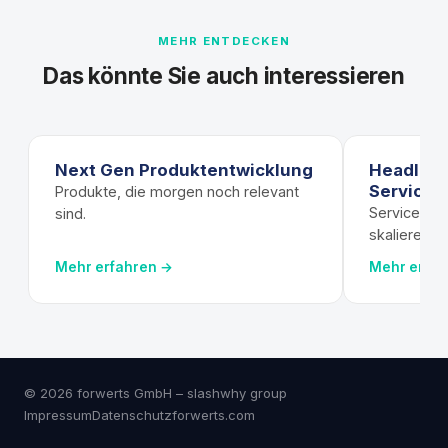
MEHR ENTDECKEN
Das könnte Sie auch interessieren
Next Gen Produktentwicklung
Headless
Servicep
Produkte, die morgen noch relevant
Serviceplat
sind.
skalieren.
Mehr erfahren →
Mehr erfa
© 2026 forwerts GmbH – slashwhy group
Impressum
Datenschutz
forwerts.com