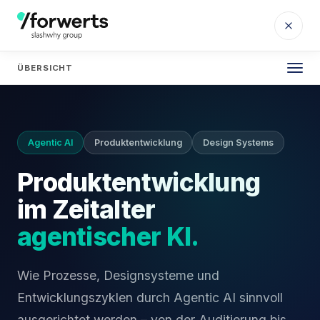
ÜBERSICHT
Agentic AI
Produktentwicklung
Design Systems
Produktentwicklung
im Zeitalter
agentischer KI.
Wie Prozesse, Designsysteme und
Entwicklungszyklen durch Agentic AI sinnvoll
ausgerichtet werden – von der Auditierung bis